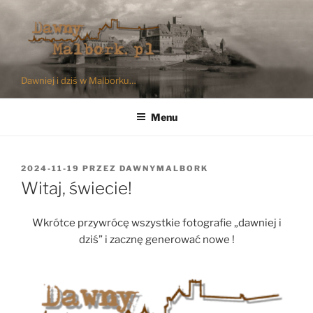
Przejdź
do
treści
Dawniej i dziś w Malborku…
Menu
OPUBLIKOWANE
2024-11-19
PRZEZ
DAWNYMALBORK
W
Witaj, świecie!
Wkrótce przywrócę wszystkie fotografie „dawniej i
dziś” i zacznę generować nowe !