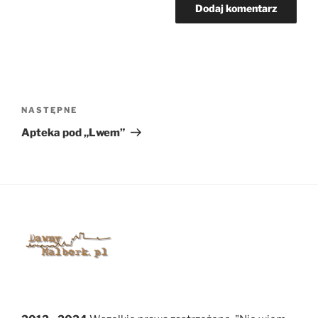
Nawigacja
wpisu
Następny
NASTĘPNE
wpis
Apteka pod „Lwem”