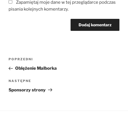
Zapamiętaj moje dane w tej przeglądarce podczas
pisania kolejnych komentarzy.
Nawigacja
Poprzedni
POPRZEDNI
wpisu
wpis
Oblężenie Malborka
Następny
NASTĘPNE
wpis
Sponsorzy strony