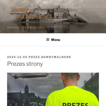
Przejdź
do
treści
Dawniej i dziś w Malborku…
Menu
OPUBLIKOWANE
2024-12-05
PRZEZ
DAWNYMALBORK
W
Prezes strony