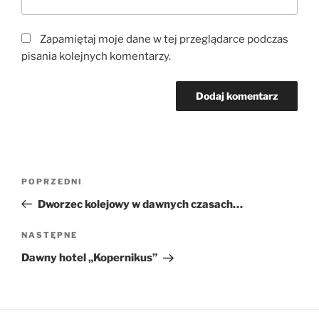
Zapamiętaj moje dane w tej przeglądarce podczas
pisania kolejnych komentarzy.
Nawigacja
Poprzedni
POPRZEDNI
wpisu
wpis
Dworzec kolejowy w dawnych czasach…
Następny
NASTĘPNE
wpis
Dawny hotel „Kopernikus”