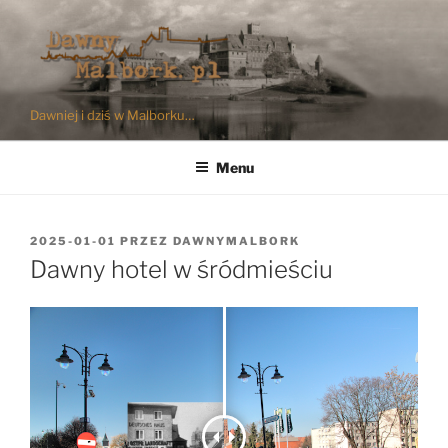
Przejdź
do
treści
Dawniej i dziś w Malborku…
Menu
OPUBLIKOWANE
2025-01-01
PRZEZ
DAWNYMALBORK
W
Dawny hotel w śródmieściu